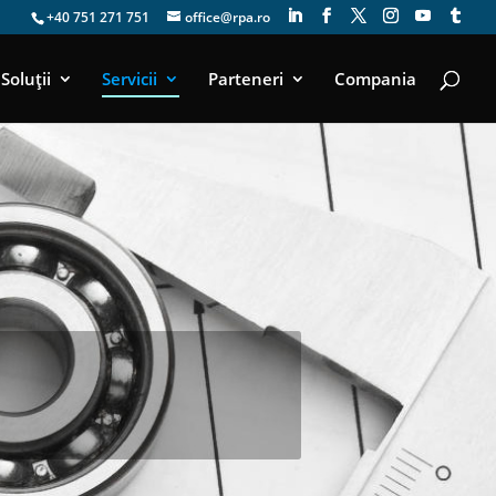
+40 751 271 751
office@rpa.ro
Soluții
Servicii
Parteneri
Compania