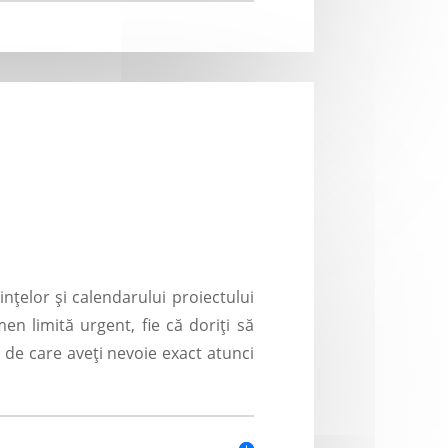
nțelor și calendarului proiectului
n limită urgent, fie că doriți să
 de care aveți nevoie exact atunci